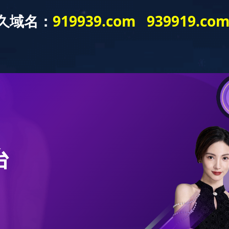
空(中国)官方
人才战略
企业文化
XKTY.CO