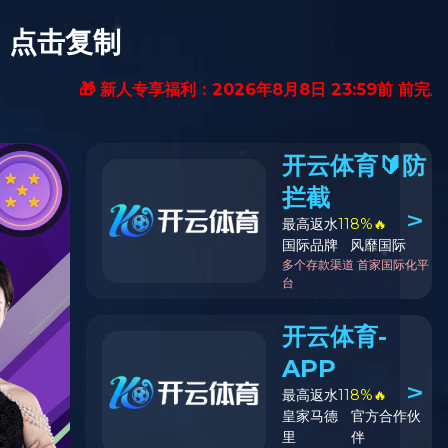
设为首页
加入收藏
M
政策法规
通知公告
联系我们