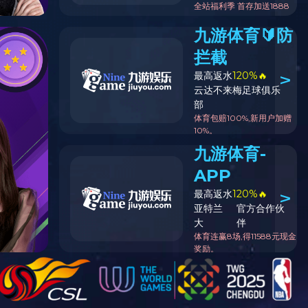
首页
新闻中心
媒体报道
中国)官方集团发布首届“农垦工匠”
0995
T 浏览字号
分享到：