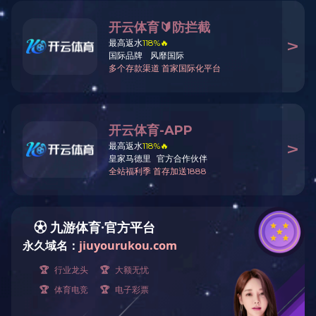
新闻中心
集团新闻
集团新闻
二级企业
媒体报道