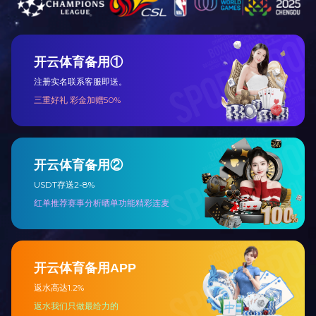
10月16日，渤海
务总监杨朝晖座谈交
座谈会上，郭曙光对
昆明分行在集团改革
杨朝晖从集团融资结
李卓表示，渤海银行
垦）集团共同做大做
张明磊从供应链金
渤海银行昆明分行交
上一篇：交通银行云南省
下一篇：
诺普信集团到访