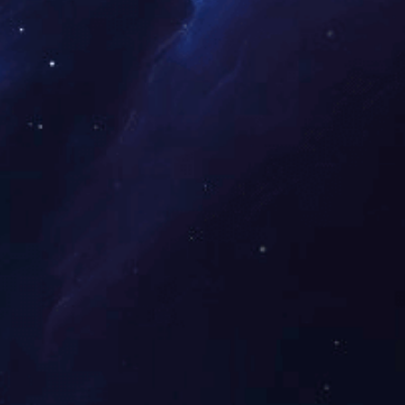
江西方大特钢汽车悬架集团董事长雷军、云南祥鹏航空公司董事长伍晓熹一
流。
伍晓熹一行的到访表示欢迎。他表示，多年来，集团与江西方大特钢汽车
沟通交流，充分发挥各自优势，持续深化合作，实现高水平的互利共赢。
我省特色文化旅游产业发展。希望各方发挥各自资源优势，进一步延伸咖
步做优产业生态，为我省高原特色农业发展贡献力量。
合资企业的发展情况，以及与集团所属设施农业集团合作情况。他表示，
发展。
南祥鹏航空公司核心优势、发展成效、企业文化。他表示，希望双方加强
特色农产品及更多产业、更多领域的合作空间，共享机遇。
晓熹一行参观了“绿色云品”体验店、“云茶空间”旗舰店、“云啡”咖啡店。
车悬架集团相关负责人，云南祥鹏航空公司副总裁田海等相关负责人，集