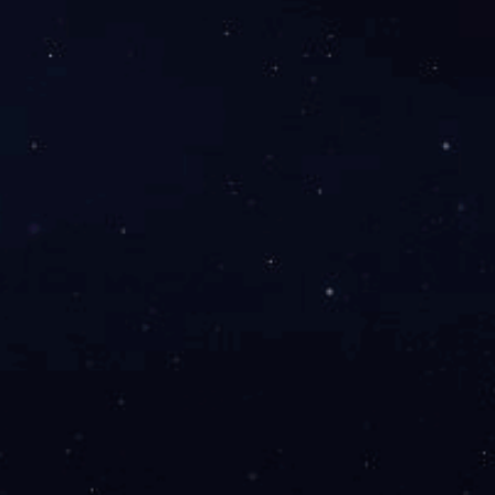
返回列表
昆明市人民东路111号星空(中国)官方大厦
0871-63316128
0871-63316129
微信
ynnkjtbjb@163.com
技术支持：
奥远科技