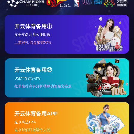
5月27日至29日
家，对丰沙里省替代
本次培训通过理论授
与播种技术、科学水
形式多样，取得了预
下一步，公司将重点
丰沙里省替代种植区
上一篇：突破20万吨！
下一篇：
农垦糖业集团召开