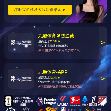
信息公开
新闻中心
星空(中国)官方
基本信息
集团新闻
党建工作
经营情况
二级企业
党风廉政
社会责任
媒体报道
工会工作
共青团工作
© 2018 ALL RIGHTS RESERVED XKTY.COM
滇ICP备15002091号-1
滇公