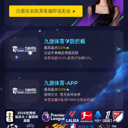
9月27日，由茶业集团工会主办，云普国茶公司工会、
竞赛紧密结合茶业集团生产实际，围绕员工茶叶加工技能
同领域的专业技能。比赛中，选手们比技能、拼本领、争一
司、八角亭茶业公司8位技能骨干脱颖而出。
此次竞赛不仅为职工们搭建了展示技能、提升自我的平台，
上一篇：集团工会举办“六一”儿童节亲子活动
下一篇：
无
© 2018 ALL RIGHTS RESERVED XKTY.COM
滇ICP备15002091号-1