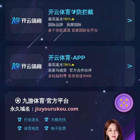
首页
党建工作
栏目名称
茶
发布时间：09:50:09